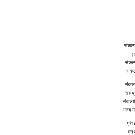
संकल्प
दू
संकल्
संकट
संकल्प
राह प
संकल्प
भाग्य 
पूरी
मन क