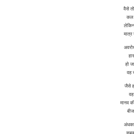
वैसे त
कल 
लेकिन
मात्र
अवरोधो
हार
हो ज
वह 
जैसे 
वह
मानव की
बीज
अंधका
सबक