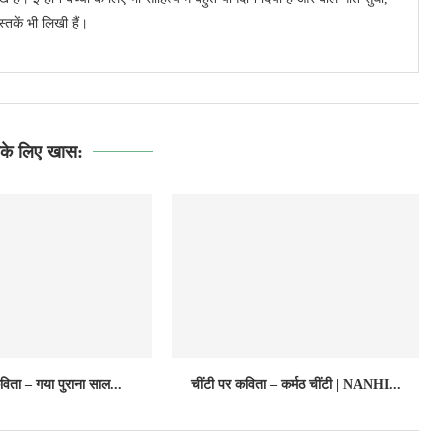
तकें भी लिखी हैं।
े लिए खास:
विता – गया पुराना साल...
चींटी पर कविता – कर्मठ चींटी | NANHI...