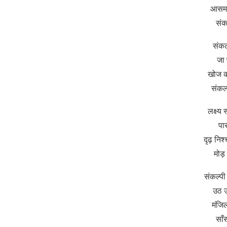
आसमान
संकल
संकल्
जा 
खोज क
संकल्
लक्ष्य 
पा
दृढ़ नि
मोड़
संकल्प
उठ उ
मंजिल
साँस