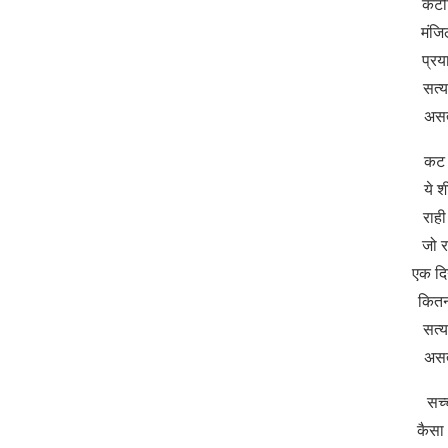
कटौत
मंजि
प्रय
सत्
असत
कट 
ये श
राही
जो र
एक दि
कितन
सत्
असत
सच्
कैसा