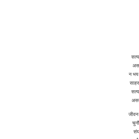
सत्
असत
न भय 
साहस 
सत्
असत
जीवन 
चुनौ
संघर