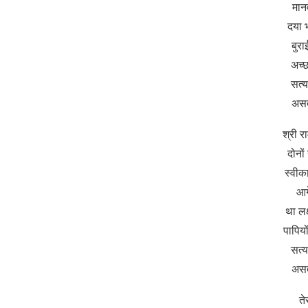
मान
दया भ
बुरा
अच्
सत्
असत
श्री रा
दोनों 
स्वीक
आग
था लक
पापियो
सत्
असत
ते