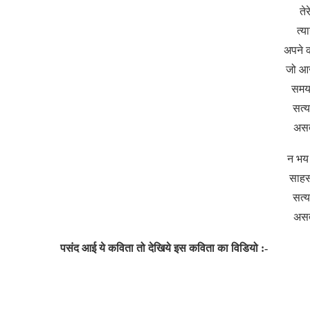
तेर
त्य
अपने क
जो आज
समय 
सत्
असत
न भय 
साहस 
सत्
असत
पसंद आई ये कविता तो देखिये इस कविता का विडियो :-