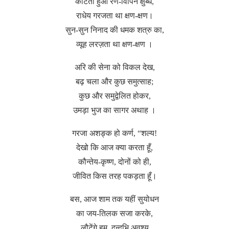
काटता हुआ रण-विपिन क्षुब्ध,
राधेय गरजता था क्षण-क्षण।
सुन-सुन निनाद की धमक शत्रु का,
व्यूह लरज़ता था क्षण-क्षण ।
अरि की सेना को विकल देख,
बढ़ चला और कुछ समुत्साह;
कुछ और समुद्वेलित होकर,
उमड़ा भुज का सागर अथाह ।
गरजा अशङ्क हो कर्ण, “शल्य!
देखो कि आज क्या करता हूँ,
कौन्तेय-कृष्ण, दोनों को ही,
जीवित किस तरह पकड़ता हूँ।
बस, आज शाम तक यहीं सुयोधन
का जय-तिलक सजा करके,
लौटेंगे हम, दुन्दुभि अवश्य