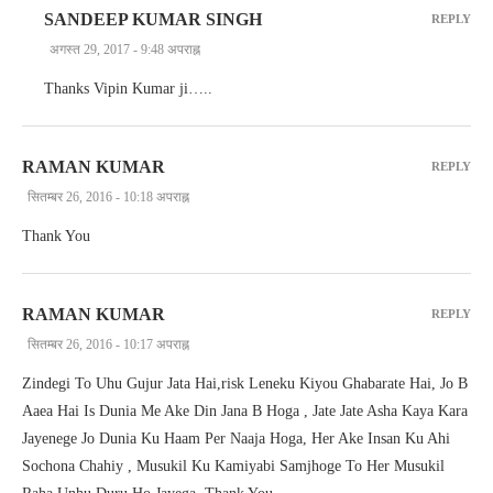
SANDEEP KUMAR SINGH
REPLY
अगस्त 29, 2017 - 9:48 अपराह्न
Thanks Vipin Kumar ji…..
RAMAN KUMAR
REPLY
सितम्बर 26, 2016 - 10:18 अपराह्न
Thank You
RAMAN KUMAR
REPLY
सितम्बर 26, 2016 - 10:17 अपराह्न
Zindegi To Uhu Gujur Jata Hai,risk Leneku Kiyou Ghabarate Hai, Jo B
Aaea Hai Is Dunia Me Ake Din Jana B Hoga , Jate Jate Asha Kaya Kara
Jayenege Jo Dunia Ku Haam Per Naaja Hoga, Her Ake Insan Ku Ahi
Sochona Chahiy , Musukil Ku Kamiyabi Samjhoge To Her Musukil