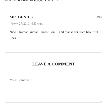
Raha Unhu Duru Ho Jayega, Thank You
MR. GENIUS
REPLY
सितम्बर 27, 2016 - 6:33 पूर्वाह्न
Nice…Raman kumar…keep it on….and thanks for such beautiful
lines…..
LEAVE A COMMENT