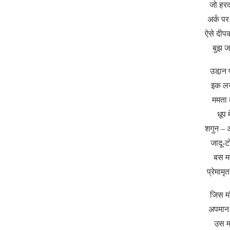
जो हरद
अर्क प
ऐसे दीप
बुझ ज
उडा़न 
इक लय 
ममता
धूप 
शगुन – अ
जादू-ट
बस म
प्रेमामृ
जिस मा
अपमान 
उस म