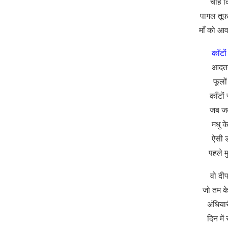
चाहे क
पागल तूफ
माँ को आ
काँटों
आदतन
फूलों
काँटों
जब जब
मधु क
ऐसी ड
पहले म
वो दीप
जो तम के
अंधियार
दिन में