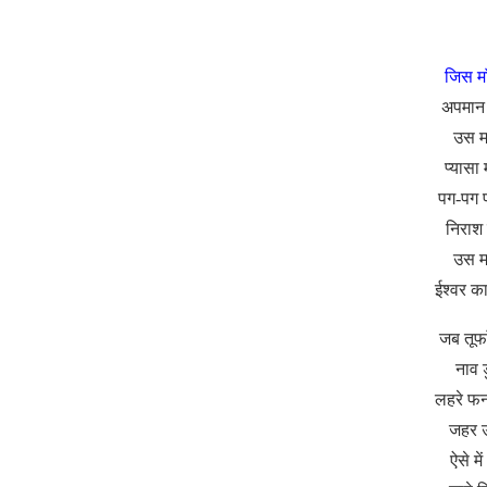
जिस मा
अपमान 
उस म
प्यासा
पग-पग 
निराश 
उस म
ईश्वर का
जब तूफ
नाव ड
लहरे फन
जहर उ
ऐसे मे