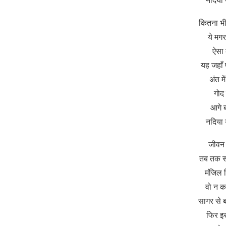
नदिया 
कितना भी
ये मग
ऐसा 
यह जहाँ
अंत म
गोद 
आगे 
नदिया 
जीवन
तब तक स
मंजिल 
वो न कभ
सागर से ब
फिर इ