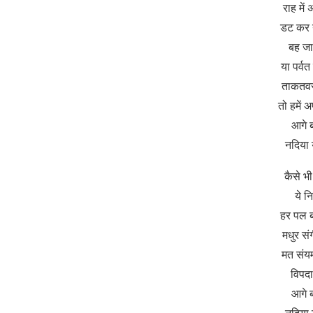
राह मे
डट कर 
बह जा
या पर्व
ताकतवर
तो हमें 
आगे 
नदिया 
कैसे भ
ये न
हर पल 
मधुर सं
मत संय
विपद
आगे 