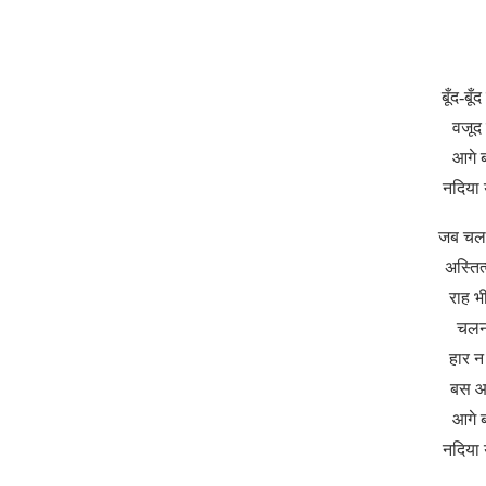
बूँद-बू
वजूद 
आगे 
नदिया 
जब चलन
अस्तित
राह भी
चलना
हार न
बस आग
आगे 
नदिया 