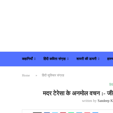
कहानियाँ
हिंदी कविता संग्रह
शायरी की डायरी
हास्
Home
»
हिंदी सुविचार संग्रह
हिं
मदर टेरेसा के अनमोल वचन :- जीवन 
written by
Sandeep K