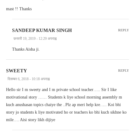
mast !! Thanks
SANDEEP KUMAR SINGH
REPLY
फ़रवरी 19, 2019 - 12:29 अपराह्न
Thanks Aisha ji.
SWEETY
REPLY
दिसम्बर 6, 2018 - 10:18 अपराह्न
Hello sir I m sweety and I m private school teacher….. Sir I like
motivational story …… Students k liye school morning assembly m
kuch anushasan topics chaiye the ..Plz ap meri help kre….. Koi bhi
story jo students k liye motivated ho or teachers ko bhi kuch sikhne ko
mile…. Aisi story likh dijiye