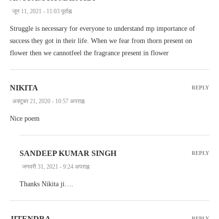
जून 11, 2021 - 11:03 पूर्वाह्न
Struggle is necessary for everyone to understand mp importance of
success they got in their life. When we fear from thorn present on
flower then we cannotfeel the fragrance present in flower
NIKITA
REPLY
अक्टूबर 21, 2020 - 10:57 अपराह्न
Nice poem
SANDEEP KUMAR SINGH
REPLY
जनवरी 31, 2021 - 9:24 अपराह्न
Thanks Nikita ji….
JITENDRA
REPLY