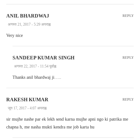
ANIL BHARDWAJ
REPLY
अगस्त 21, 2017 - 5:29 अपराह्न
Very nice
SANDEEP KUMAR SINGH
REPLY
अगस्त 22, 2017 - 11:54 पूर्वाह्न
Thanks anil bhardwaj ji…..
RAKESH KUMAR
REPLY
जून 17, 2017 - 4:07 अपराह्न
sir mujhe nashe par ek lekh send karna mujhe apni ngo ki patrika me
chapna h, me nasha mukti kendra me job karta hu