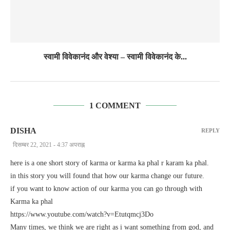
स्वामी विवेकानंद और वेश्या – स्वामी विवेकानंद के...
1 COMMENT
DISHA
REPLY
दिसम्बर 22, 2021 - 4:37 अपराह्न
here is a one short story of karma or karma ka phal r karam ka phal.
in this story you will found that how our karma change our future.
if you want to know action of our karma you can go through with
Karma ka phal
https://www.youtube.com/watch?v=Etutqmcj3Do
Many times, we think we are right as i want something from god, and