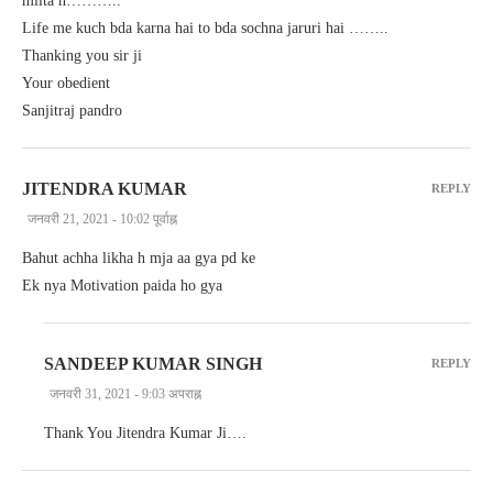
milta h………..
Life me kuch bda karna hai to bda sochna jaruri hai ……..
Thanking you sir ji
Your obedient
Sanjitraj pandro
JITENDRA KUMAR
REPLY
जनवरी 21, 2021 - 10:02 पूर्वाह्न
Bahut achha likha h mja aa gya pd ke
Ek nya Motivation paida ho gya
SANDEEP KUMAR SINGH
REPLY
जनवरी 31, 2021 - 9:03 अपराह्न
Thank You Jitendra Kumar Ji….