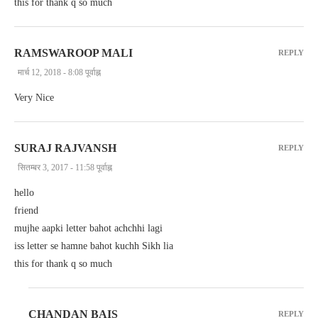
this for thank q so much
RAMSWAROOP MALI
REPLY
मार्च 12, 2018 - 8:08 पूर्वाह्न
Very Nice
SURAJ RAJVANSH
REPLY
सितम्बर 3, 2017 - 11:58 पूर्वाह्न
hello
friend
mujhe aapki letter bahot achchhi lagi
iss letter se hamne bahot kuchh Sikh lia
this for thank q so much
CHANDAN BAIS
REPLY