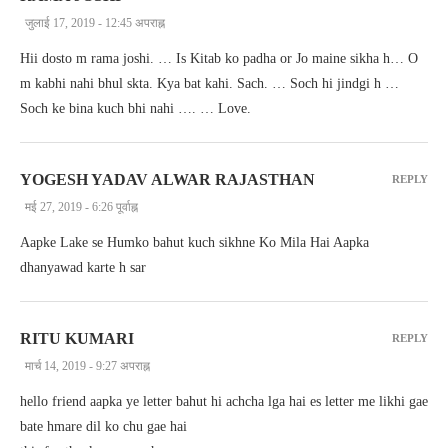
जुलाई 17, 2019 - 12:45 अपराह्न
Hii dosto m rama joshi. … Is Kitab ko padha or Jo maine sikha h… O
m kabhi nahi bhul skta. Kya bat kahi. Sach. … Soch hi jindgi h …
Soch ke bina kuch bhi nahi …. … Love.
YOGESH YADAV ALWAR RAJASTHAN
REPLY
मई 27, 2019 - 6:26 पूर्वाह्न
Aapke Lake se Humko bahut kuch sikhne Ko Mila Hai Aapka
dhanyawad karte h sar
RITU KUMARI
REPLY
मार्च 14, 2019 - 9:27 अपराह्न
hello friend aapka ye letter bahut hi achcha lga hai es letter me likhi gae
bate hmare dil ko chu gae hai