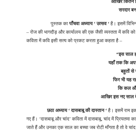
आखिर कितने ह
सरदार बन
पुस्तक
का
पाँचवा अध्याय ‘ उत्सव ‘
है।
इसमें
विभिन
– रोज
की
भागदौड़
और
कार्यालय
की
एक
जैसी
व्यस्तता
में
कवि
को
कविता
में
कवि
इसी
सत्य
को
प्रकट
करता
हुआ
कहता
है –
“इस साल हम
यहाँ तक कि अपन
बहुतों से
फिर भी यह र
कि कल और 
आखिर इस नए साल में
छठा अध्याय ‘ दासबाबू की दास्तान ‘
है।
इसमें
राम
इ
गए
हैं। ‘दासबाबू
और
चांद’ कविता
में
दासबाबू, चांद
में
प्रियतमा
का
जाते
हैं
और
उनका
एक
साल
का
बच्चा
जब
रोटी
माँगता
है
तो
वे
चांद