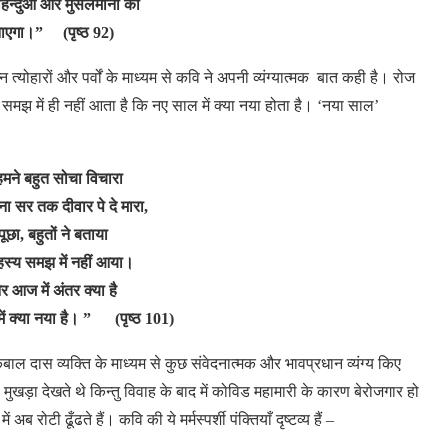
िन्दुओं और मुसलमानों को
ाएगा।” (पृष्ठ 92)
्न
त्योहारों
और
पर्वों
के
माध्यम से
कवि
ने
अपनी
व्यंग्यात्मक बात
कही
है।
रोज
समझ
में
ही
नहीं
आता
है
कि
नए
साल
में
क्या
नया
होता
है। ‘नया
साल’
ने बहुत सोचा विचारा
ा सर तक दीवार पे दे मारा,
 पूछा, बहुतों ने बताया
हस्य समझ में नहीं आया।
आज में अंतर क्या है
 क्या नया है। ” (पृष्ठ 101)
कबाल
दास
व्यक्ति
के
माध्यम
से
कुछ
संवेदनात्मक
और
भावप्रधान
व्यंग्य
किए
मुखड़ा
देखते
थे
किन्तु
विवाह
के
बाद
में
कोविड
महामारी
के
कारण
बेरोजगार
हो
में
अब
रोटी
ढूँढते
हैं।
कवि
की
ये
मर्मस्पर्शी
पंक्तियाँ
दृष्टव्य
हैं –