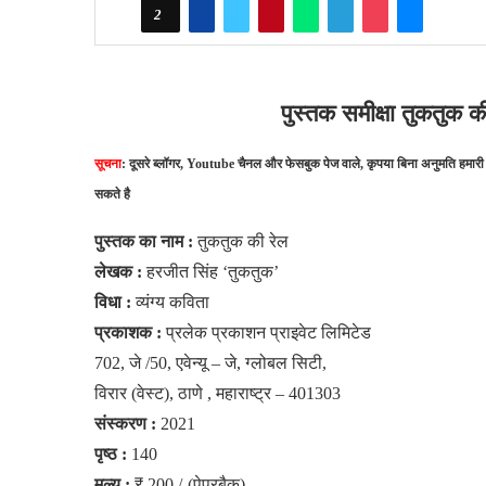
2
पुस्तक समीक्षा तुकतुक क
सूचना
: दूसरे ब्लॉगर, Youtube चैनल और फेसबुक पेज वाले, कृपया बिना अनुमति हमारी
सकते है
पुस्तक का नाम :
तुकतुक
की
रेल
लेखक :
हरजीत
सिंह ‘तुकतुक’
विधा :
व्यंग्य
कविता
प्रकाशक :
प्रलेक
प्रकाशन
प्राइवेट
लिमिटेड
702, जे /50, एवेन्यू – जे, ग्लोबल
सिटी,
विरार (वेस्ट), ठाणे , महाराष्ट्र – 401303
संस्करण :
2021
पृष्ठ :
140
मूल्य :
₹ 200 /-(पेपरबैक)