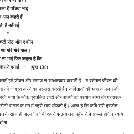
न के बच्चे चार।
ला है पाँचवा भाई
 आप कहते हैं
रही है महँगाई।”
*
डम्प्टी सैट ऑन ए वाॅल
 था गोरे गोरे गाल।
ा ना भाई फिर कहता है कि
किसने बनाई। ” (पृष्ठ 138)
ताएँ
हमें
जीवन
और
समाज
से
साक्षात्कार
कराती
हैं।
ये
वर्तमान
जीवन
की
ना
को
जाग्रत
करने
का
प्रयास
करती
हैं।
कविताओं
की
भाषा
आमजन
की
्रेजी
भाषा
के
लोक
प्रचलित
शब्दों
और
वाक्यों
का
प्रयोग
व्यंग्य
की
प्रहारक
शैली
पाठक
के
मन में
गहरी
छाप
छोड़ती
है।
आशा है
कि
कवि
श्री
हरजीत
ाने
के
साथ
ही
पाठकों
को
भी
अपने
गन्तव्य
तक
पहुँचाने
में
सफल
होगी।
व्यंग्य
 होगा।