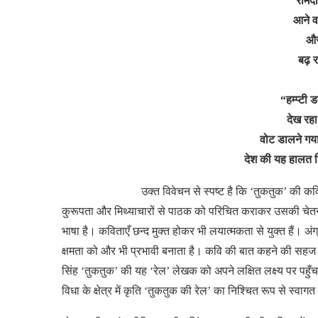
रामदी
आने वा
और
बढ़ 
“हम्प्टी 
देख रहा
वोट डालने गय
देश की यह हालत 
उक्त
विवेचन
से
स्पष्ट
है कि ‘तुकतुक’ की
कवि
कुरूपता
और
मिथ्याचारों
से
पाठक
को
परिचित
कराकर
उसकी
चेत
भाषा
है।
कविताएँ
छन्द मुक्त
होकर
भी
लयात्मकता
से
युक्त
हैं।
अंग
क्षमता
को
और
भी
प्रभावी
बनाता
है।
कवि
की
बात
कहने
की
सहज
सिंह ‘तुकतुक’ की
यह ‘रेल’ लेखक
को
अपने
लक्षित
लक्ष्य
पर
पहुँच
विधा
के
क्षेत्र में
कृति ‘तुकतुक
की
रेल’ का
निश्चित
रूप से
स्वागत