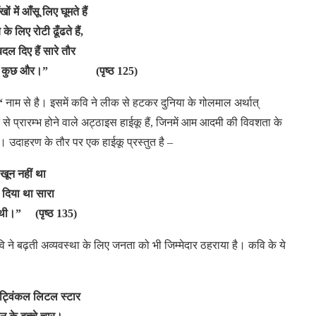
 में आँसू लिए घूमते हैं
चे के लिए रोटी ढूँढते हैं,
दल दिए हैं सारे तौर
 हैं कुछ और।” (पृष्ठ 125)
‘
नाम
से
है।
इसमें
कवि
ने
लीक
से
हटकर
दुनिया
के
गोलमाल
अर्थात्
से
प्रारम्भ
होने
वाले
अट्ठाइस
हाईकू
हैं, जिनमें
आम
आदमी
की
विवशता
के
ै।
उदाहरण
के
तौर
पर
एक
हाईकू
प्रस्तुत
है –
खून नहीं था
 दिया था सारा
 थी।” (पृष्ठ 135)
ि
ने
बढ़ती
अव्यवस्था
के
लिए
जनता
को
भी
जिम्मेदार
ठहराया
है।
कवि
के
ये
 ट्विंकल लिटल स्टार