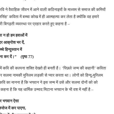
कवि
ने
वैवाहिक
जीवन
में
आने
वाली
कठिनाइयों
के
माध्यम से
समाज
की
कमियों
सिंह’ कविता
में
बच्चा
कोख
में
ही
आत्महत्या
कर
लेता
है
क्योंकि
वह
हमारे
री
बिगड़ती
व्यवस्था
पर
प्रहार
करते
हुए
कहना
है –
ा न हो हम हवाओं में
 आक्रोश भर दें,
्चे हिन्दुस्तान में
 मना कर दें।” (पृष्ठ 77)
ें
कवि
की
कल्पना
शक्ति
देखते
ही
बनती है। ‘पिछले
जन्म
की
कहानी’ कविता
र
सलमा
नामकी
मुस्लिम
लड़की
से
प्यार
करता
था।
लोगों
को
हिन्दू-मुस्लिम
कवि
का
मानना
है कि
भगवान
ने
इस
जन्म
में
उसे
और
सलमा
दोनों
को
को
कहना है
कि
यह
धार्मिक
उन्माद
मिटाना
भगवान
के
भी
वश
में
नहीं
है –
र भगवान ऐसा
ेसेज में कर पाएगा,