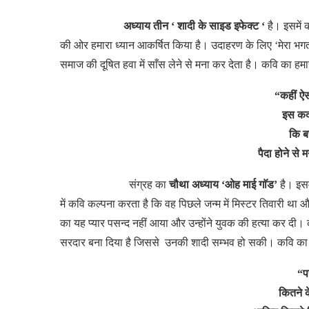
अध्याय तीन ‘ शादी के साइड इफेक्ट ‘
है।
इसमें
की
ओर
हमारा
ध्यान
आकर्षित
किया
है।
उदाहरण
के लिए ‘मेरा
भगत
समाज
की
दूषित
हवा
में
साँस
लेने
से
मना
कर
देता
है।
कवि
का
हमा
“कहीं ऐस
इस कदर
कि बच
पैदा होने से
संग्रह
का
चौथा अध्याय ‘ओह माई गाॅड’
है।
इसम
में
कवि
कल्पना
करता
है
कि
वह
पिछले
जन्म
में
मिस्टर
तिवारी
था
औ
का
यह
प्यार
पसन्द
नहीं
आया
और
उन्होंने
युवक
की
हत्या
कर
दी।
सरदार
बना
दिया
है
जिससे उनकी
शादी
सम्भव
हो
सकी।
कवि
का
“प
कितने क