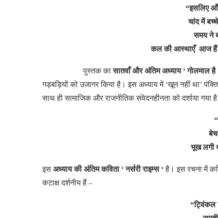
“इसलिए आँखों
चांद में बच्
समय ने ब
कल की आस्थाएँ आज
पुस्तक
का
सातवाँ और अंतिम अध्याय ‘ गोलमाल है 
गड़बड़ियों
को
उजागर
किया
है।
इस
अध्याय
में ‘खून
नहीं
था’ पंक्ति
साथ
ही
सामाजिक
और
राजनीतिक
संवेदनहीनता
को
दर्शाया
गया ह
“
बेच
भूख लगी
इस
अध्याय की अंतिम कविता ‘ नर्सरी राइम्स ‘
है।
इस
रचना
में
कव
कटाक्ष
दर्शनीय
हैं –
“ट्विंकल