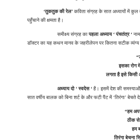
‘तुकतुक की रेल’
कविता
संग्रह
के
सात
अध्यायों
में
कुल
पहुँचाने
की
क्षमता
है।
समीक्ष्य
संग्रह
का
पहला अध्याय ‘ पंचतंत्र ‘
नाम
डॉक्टर
का
यह
कथन
मानव
के
जहरीलेपन
पर
कितना
सटीक
व्यंग्य
“
इसका रोग मे
लगता है इसे किसी 
अध्याय दो ‘ स्वदेस ‘
है।
इसमें
देश
की
समस्याओं
सात
वर्षीय
बालक
को
बिना
शर्ट
के
और
फटी
पैंट
में ‘तिरंगा’ बेचते
द
“हम अपने
ठीक से 
हम ब
तिरंगा बेचना स