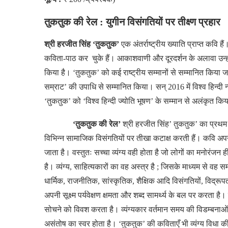
तुकतुक की रेल : युगीन विसंगतियों पर तीक्ष्ण प्रहार
श्री हरजीत सिंह ‘तुकतुक’
एक
अंतर्राष्ट्रीय
ख्याति
प्राप्त
कवि
है
कविता-पाठ
कर चुके हैं।
आकाशवाणी
और
दूरदर्शन
के
अलावा
उन्ह
किया
है। ‘तुकतुक’ को
कई
राष्ट्रीय
सम्मानों
से
सम्मानित
किया
ज
सम्राट’ की
उपाधि
से
सम्मानित किया।
सन् 2016 में
विश्व
हिन्दी
न
‘तुकतुक’ को ‘विश्व
हिन्दी
ज्योति
भूषण’ के
सम्मान
से
अलंकृत
किय
‘तुकतुक की रेल’
श्री
हरजीत
सिंह’ तुकतुक’ का
प्रथम
विभिन्न
सामाजिक
विसंगतियों
पर
तीखा
कटाक्ष
करती
हैं।
कवि
अप
जाता
है।
वस्तुतः
सच्चा
व्यंग्य
वही
होता
है
जो
लोगों
का
मनोरंजन
ह
है।
व्यंग्य, साहित्यकारों
का
वह
अस्त्र
है ; जिसके
माध्यम
से
वह
स
धार्मिक, राजनीतिक, सांस्कृतिक, शैक्षिक
आदि
विसंगतियों, विद्रूप
अपनी
सूक्ष्म
पर्यवेक्षण
क्षमता
और
शब्द
सामर्थ्य
के
बल पर
करता
है।
सोचने
को
विवश
करता
है।
व्यंग्यकार
वर्तमान
समय
की
विडम्बनाओं
असंतोष
का
स्वर
होता
है। ‘तुकतुक’ की
कविताएँ
भी
व्यंग्य
विधा
क