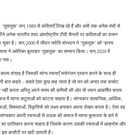
ं। ‘तुकतुक’ सन् 1989 से
कविताएँ
लिख
रहे
हैं
और
अभी
तक
अनेक
मंचों
से
ोंने
अनेक
भारतीय
तथा
अंतर्राष्ट्रीय
टीवी
चैनलों
पर
कविताओं
का
वाचन
ा
चुका है।
सन् 2000 में
जीवन
ज्योति
संस्थान
ने ‘तुकतुक’ को ‘हास्य
्यास
ने
अमेरिका
बुलाकर ‘तुकतुक’ का
सम्मान
किया।
सन् 2020 में
ा
गया।
काव्य
संग्रह
है
जिसकी
व्यंग्य
रचनाएँ
मनोरंजन
प्रदान
करने
के
साथ
ही
नी
बात
कहते – कहते
ऐसा
कुछ
कह
जाता
है
जो
मन
को
अन्दर
तक
कचोट
ी
नहीं
करता
अपितु
अपने
समय
की
कमियों
की
ओर
भी
ध्यान
आकर्षित
करता
माज
में
व्याप्त
कटुताओं
को
काटना
चाहता
है।
व्यंग्यकार
सामाजिक, आर्थिक,
ताओं, विषमताओं, विकृतियों
को
लक्ष्य
बनाकर
अपना
लेखन
करता
है।
ऐसा
वह
व्यंग्यकार
अपनी
रचनाओं
से
पाठक
को
समाज
में
व्याप्त
कुरूपता
के
बारे
में
का
प्रतिकार
करना
चाहता
है
जिसके
कारण
उसकी
रचनाओं
में
आक्रोश
और
ी
इस
कसौटी
पर
खरी
उतरती
हैं।