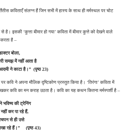
तैंतीस
कविताएँ
संलग्न
हैं
जिन
सभी
में
हास्य
के
साथ
ही
मर्मस्थल
पर
चोट
से
है।
इसकी ‘कुत्ता
बीमार
हो
गया’ कविता
में
बीमार
कुत्ते
को
देखने
वाले
करता
है –
डाक्टर बोला,
री समझ में नहीं आता है
आदमी ने काटा है।” (पृष्ठ 23)
पर
कवि
ने
अपना
मौलिक
दृष्टिकोण
प्रस्तुत
किया
है। ‘तिरंगा’ कविता
में
ेखकर
कवि
का
मन
कराह
उठता
है।
कवि
का
यह
कथन
कितना
मर्मस्पर्शी
है –
 भविष्य की ट्रेनिंग
नहीं कर पा रहे हैं,
चपन से ही उसे
िखा रहे हैं।” (पृष्ठ 43)