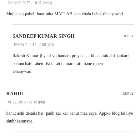
सितम्बर 5, 2017 - 10:37 अपराह्न
Mujhe aaj paheli baar inka MATLAB pata chala bahot dhanyawad
SANDEEP KUMAR SINGH
REPLY
सितम्बर 7, 2017 - 5:00 पूर्वाह्न
Rakesh Kumar ji yahi yo hamara prayas hai ki aap tak aisi jankari
pahunchate rahen. Isi tarah humare sath bane rahen.
Dhanywad.
RAHUL
REPLY
मई 22, 2016 - 11:19 पूर्वाह्न
bahut achi details hai, padh kar kar bahut mza aaya. Appko blog ke liye
shubhkamnaye.