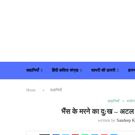
कहानियाँ
हिंदी कविता संग्रह
शायरी की डायरी
हास्
Home
»
कहानियाँ
कहानियाँ
मनोरं
भैंस के मरने का दु:ख – अटल
written by
Sandeep K