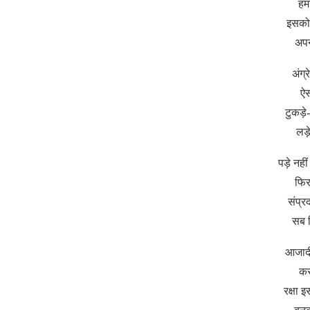
हम
इसको प
अपन
अंग्र
ऐ
टुकड़े
लड़
पड़े नह
फिर
संप्र
सब 
आजादी
कर
रक्षा 