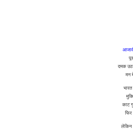
आजाद
पू
दमक उठ
मन म
भारत
मुक्
काट गु
फिर 
लेकिन