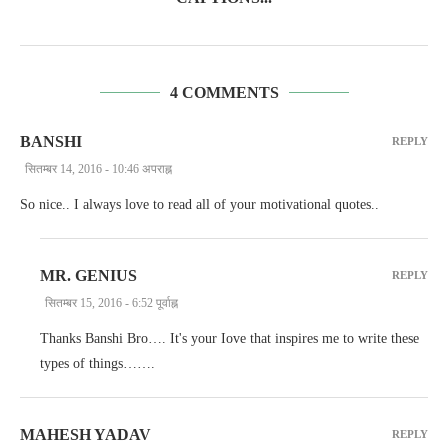
4 COMMENTS
BANSHI
REPLY
सितम्बर 14, 2016 - 10:46 अपराह्न
So nice.. I always love to read all of your motivational quotes..
MR. GENIUS
REPLY
सितम्बर 15, 2016 - 6:52 पूर्वाह्न
Thanks Banshi Bro…. It's your Iove that inspires me to write these
types of things…….
MAHESH YADAV
REPLY